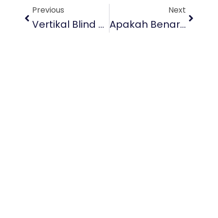
Previous
Next
Vertikal Blind Murah Di Bali
Apakah Benar Wallpaper Lebih Unggul Daripada Cat Dinding?