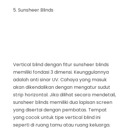
5. Sunsheer Blinds
Vertical blind dengan fitur sunsheer blinds
memiliki fondasi 3 dimensi. Keunggulannya
adalah anti sinar UV. Cahaya yang masuk
akan dikendalikan dengan mengatur sudut
strip horizontal. Jika dilihat secara mendetail,
sunsheer blinds memiliki dua lapisan screen
yang disertai dengan pembatas. Tempat
yang cocok untuk tipe vertical blind ini
seperti di ruang tamu atau ruang keluarga.