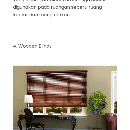
digunakan pada ruangan seperti ruang
kamar dan ruang makan.
4. Wooden Blinds