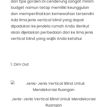
dari tipe gorden ini cenderung sangat minim
budget namun tetap memiliki keunggulan
dan memperlihatkan kemewahan tersendiri.
Ada lima jenis vertical blind yang dapat
dipadukan ke jendela rumah Anda. Berikut
akan dijelaskan perbedaan dari ke lima jenis
vertical blind yang wajib Anda ketahui:
1. Dim Out
Jenis-Jenis Vertical Blind Untuk Mendekorasi
Ruangan