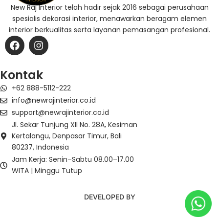
New Raj Interior telah hadir sejak 2016 sebagai perusahaan
spesialis dekorasi interior, menawarkan beragam elemen
interior berkualitas serta layanan pemasangan profesional.
F
I
a
n
c
s
e
t
Kontak
b
a
+62 888-5112-222
o
g
o
r
info@newrajinterior.co.id
k
a
support@newrajinterior.co.id
m
Jl. Sekar Tunjung XII No. 28A, Kesiman
Kertalangu, Denpasar Timur, Bali
80237, Indonesia
Jam Kerja: Senin–Sabtu 08.00–17.00
WITA | Minggu Tutup
DEVELOPED BY