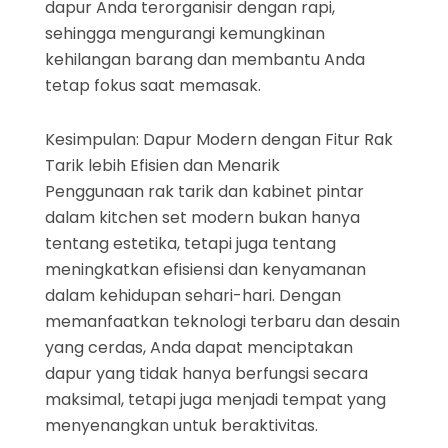
dapur Anda terorganisir dengan rapi,
sehingga mengurangi kemungkinan
kehilangan barang dan membantu Anda
tetap fokus saat memasak.
Kesimpulan: Dapur Modern dengan Fitur Rak
Tarik lebih Efisien dan Menarik
Penggunaan rak tarik dan kabinet pintar
dalam kitchen set modern bukan hanya
tentang estetika, tetapi juga tentang
meningkatkan efisiensi dan kenyamanan
dalam kehidupan sehari-hari. Dengan
memanfaatkan teknologi terbaru dan desain
yang cerdas, Anda dapat menciptakan
dapur yang tidak hanya berfungsi secara
maksimal, tetapi juga menjadi tempat yang
menyenangkan untuk beraktivitas.