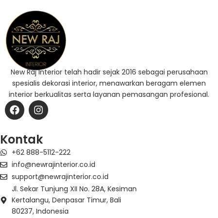
New Raj Interior telah hadir sejak 2016 sebagai perusahaan
spesialis dekorasi interior, menawarkan beragam elemen
interior berkualitas serta layanan pemasangan profesional.
F
I
a
n
c
s
e
t
Kontak
b
a
+62 888-5112-222
o
g
o
r
info@newrajinterior.co.id
k
a
support@newrajinterior.co.id
m
Jl. Sekar Tunjung XII No. 28A, Kesiman
Kertalangu, Denpasar Timur, Bali
80237, Indonesia