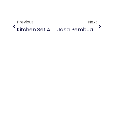
Prev
Next
Previous
Next
Kitchen Set Aluminium Vs Plywood
Jasa Pembuatan Kitchen Set Bali Harga Terjangkau