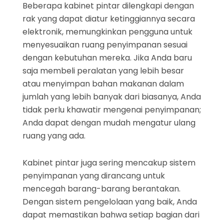
Beberapa kabinet pintar dilengkapi dengan
rak yang dapat diatur ketinggiannya secara
elektronik, memungkinkan pengguna untuk
menyesuaikan ruang penyimpanan sesuai
dengan kebutuhan mereka. Jika Anda baru
saja membeli peralatan yang lebih besar
atau menyimpan bahan makanan dalam
jumlah yang lebih banyak dari biasanya, Anda
tidak perlu khawatir mengenai penyimpanan;
Anda dapat dengan mudah mengatur ulang
ruang yang ada.
Kabinet pintar juga sering mencakup sistem
penyimpanan yang dirancang untuk
mencegah barang-barang berantakan.
Dengan sistem pengelolaan yang baik, Anda
dapat memastikan bahwa setiap bagian dari