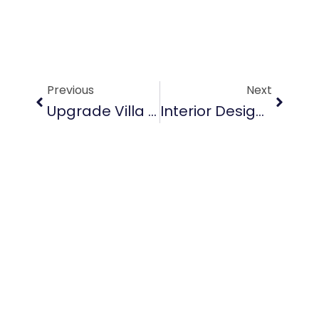
Prev
Next
Previous
Next
Upgrade Villa Anda Dengan Jasa Interior Villa Di Bali Profesional
Interior Design Bali Sentuhan Artistik Yang Mengubah Ruang