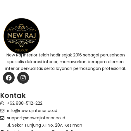
New Raj Interior telah hadir sejak 2016 sebagai perusahaan
spesialis dekorasi interior, menawarkan beragam elemen
interior berkualitas serta layanan pemasangan profesional.
F
I
a
n
c
s
e
t
Kontak
b
a
+62 888-5112-222
o
g
o
r
info@newrajinterior.co.id
k
a
support@newrajinterior.co.id
m
Jl. Sekar Tunjung XII No. 28A, Kesiman