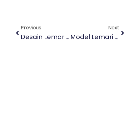
Prev
Next
Previous
Next
Desain Lemari Pakaian Ideal Sesuai Kebutuhan Dan Gaya Hidup
Model Lemari Kekinian Untuk Tampilan Kamar Yang Lebih Stylish