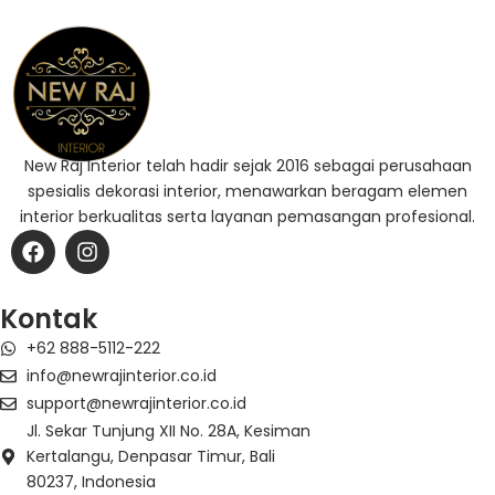
New Raj Interior telah hadir sejak 2016 sebagai perusahaan
spesialis dekorasi interior, menawarkan beragam elemen
interior berkualitas serta layanan pemasangan profesional.
F
I
a
n
c
s
e
t
Kontak
b
a
+62 888-5112-222
o
g
o
r
info@newrajinterior.co.id
k
a
support@newrajinterior.co.id
m
Jl. Sekar Tunjung XII No. 28A, Kesiman
Kertalangu, Denpasar Timur, Bali
80237, Indonesia