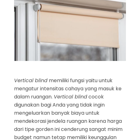
Vertical blind
memiliki fungsi yaitu untuk
mengatur intensitas cahaya yang masuk ke
dalam ruangan.
Vertical blind
cocok
digunakan bagi Anda yang tidak ingin
mengeluarkan banyak biaya untuk
mendekorasi jendela ruangan karena harga
dari tipe gorden ini cenderung sangat minim
budget namun tetap memiliki keunggulan