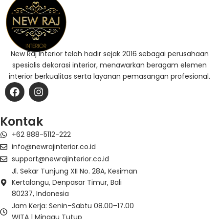
New Raj Interior telah hadir sejak 2016 sebagai perusahaan
spesialis dekorasi interior, menawarkan beragam elemen
interior berkualitas serta layanan pemasangan profesional.
F
I
a
n
c
s
e
t
Kontak
b
a
+62 888-5112-222
o
g
o
r
info@newrajinterior.co.id
k
a
support@newrajinterior.co.id
m
Jl. Sekar Tunjung XII No. 28A, Kesiman
Kertalangu, Denpasar Timur, Bali
80237, Indonesia
Jam Kerja: Senin–Sabtu 08.00–17.00
WITA | Minggu Tutup