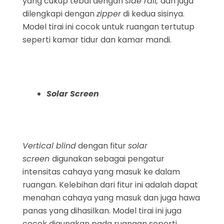
yang cukup tebal dengan
side rail,
dan juga
dilengkapi dengan
zipper
di kedua sisinya.
Model tirai ini cocok untuk ruangan tertutup
seperti kamar tidur dan kamar mandi.
Solar Screen
Vertical blind
dengan fitur
solar
screen
digunakan sebagai pengatur
intensitas cahaya yang masuk ke dalam
ruangan. Kelebihan dari fitur ini adalah dapat
menahan cahaya yang masuk dan juga hawa
panas yang dihasilkan. Model tirai ini juga
cocok digunakan pada ruangan seperti