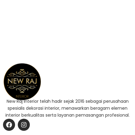
New Raj Interior telah hadir sejak 2016 sebagai perusahaan
spesialis dekorasi interior, menawarkan beragam elemen
interior berkualitas serta layanan pemasangan profesional.
F
I
a
n
c
s