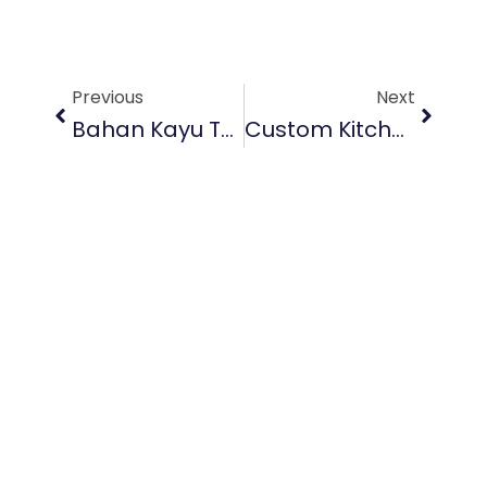
Prev
Next
Previous
Next
Bahan Kayu Terbaik Untuk Furniture Custom Di Iklim Tropis Bali
Custom Kitchen Set Bali: Desain Minimalis Durabilitas Maksimal