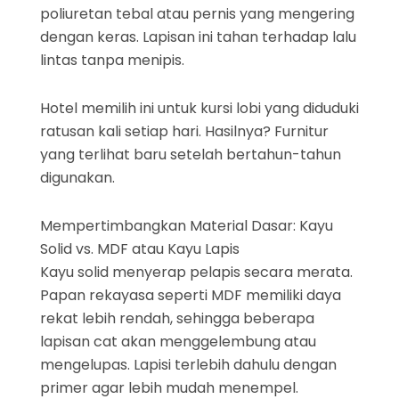
poliuretan tebal atau pernis yang mengering
dengan keras. Lapisan ini tahan terhadap lalu
lintas tanpa menipis.
Hotel memilih ini untuk kursi lobi yang diduduki
ratusan kali setiap hari. Hasilnya? Furnitur
yang terlihat baru setelah bertahun-tahun
digunakan.
Mempertimbangkan Material Dasar: Kayu
Solid vs. MDF atau Kayu Lapis
Kayu solid menyerap pelapis secara merata.
Papan rekayasa seperti MDF memiliki daya
rekat lebih rendah, sehingga beberapa
lapisan cat akan menggelembung atau
mengelupas. Lapisi terlebih dahulu dengan
primer agar lebih mudah menempel.