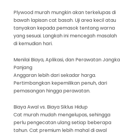
Plywood murah mungkin akan terkelupas di
bawah lapisan cat basah. Uji area kecil atau
tanyakan kepada pemasok tentang warna
yang sesuai. Langkah ini mencegah masalah
di kemudian hari.
Menilai Biaya, Aplikasi, dan Perawatan Jangka
Panjang
Anggaran lebih dari sekadar harga.
Pertimbangkan kepemilikan penuh, dari
pemasangan hingga perawatan.
Biaya Awal vs. Biaya Siklus Hidup
Cat murah mudah mengelupas, sehingga
perlu pengecatan ulang setiap beberapa
tahun. Cat premium lebih mahal di awal