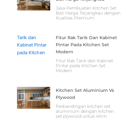
Jasa Pembuatan Kitchen Set
Bali Harga Terjangkau dengan
Kualitas Premium
Fitur Rak Tarik Dan Kabinet
Pintar Pada Kitchen Set
Modern
Fitur Rak Tarik dan Kabinet
Pintar pada Kitchen Set
Modern
Kitchen Set Aluminium Vs
Plywood
Perbandingan kitchen set
aluminium dengan kitchen
set plywood untuk iklim