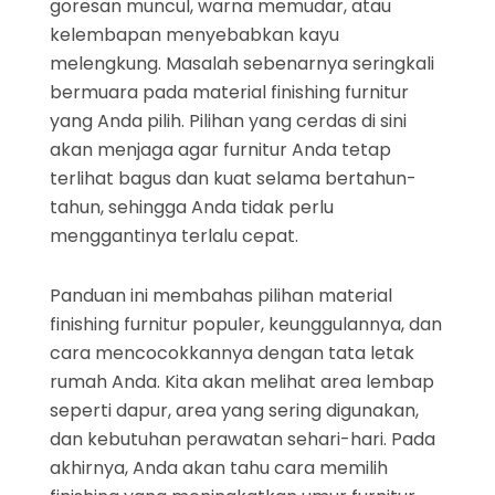
goresan muncul, warna memudar, atau
kelembapan menyebabkan kayu
melengkung. Masalah sebenarnya seringkali
bermuara pada material finishing furnitur
yang Anda pilih. Pilihan yang cerdas di sini
akan menjaga agar furnitur Anda tetap
terlihat bagus dan kuat selama bertahun-
tahun, sehingga Anda tidak perlu
menggantinya terlalu cepat.
Panduan ini membahas pilihan material
finishing furnitur populer, keunggulannya, dan
cara mencocokkannya dengan tata letak
rumah Anda. Kita akan melihat area lembap
seperti dapur, area yang sering digunakan,
dan kebutuhan perawatan sehari-hari. Pada
akhirnya, Anda akan tahu cara memilih