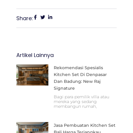
Share:
Artikel Lainnya
Rekomendasi Spesialis
Kitchen Set Di Denpasar
Dan Badung: New Raj
Signature
Bagi para pemilik villa atau
mereka yang sedang
membangun rumah,
Jasa Pembuatan Kitchen Set
Bali Harga Terjangkau