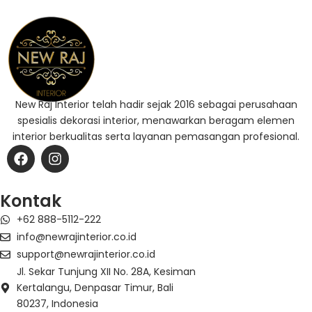
New Raj Interior telah hadir sejak 2016 sebagai perusahaan
spesialis dekorasi interior, menawarkan beragam elemen
interior berkualitas serta layanan pemasangan profesional.
F
I
a
n
c
s
e
t
Kontak
b
a
+62 888-5112-222
o
g
o
r
info@newrajinterior.co.id
k
a
support@newrajinterior.co.id
m
Jl. Sekar Tunjung XII No. 28A, Kesiman
Kertalangu, Denpasar Timur, Bali
80237, Indonesia