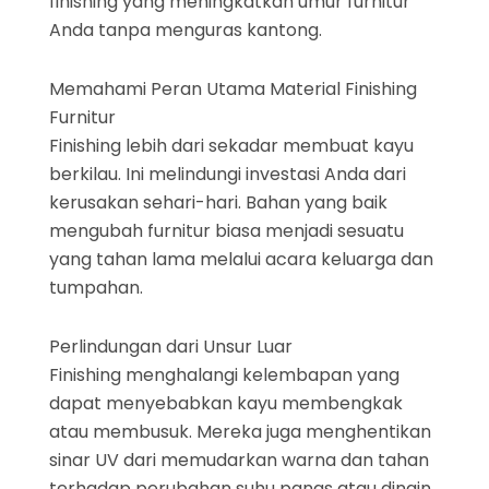
finishing yang meningkatkan umur furnitur
Anda tanpa menguras kantong.
Memahami Peran Utama Material Finishing
Furnitur
Finishing lebih dari sekadar membuat kayu
berkilau. Ini melindungi investasi Anda dari
kerusakan sehari-hari. Bahan yang baik
mengubah furnitur biasa menjadi sesuatu
yang tahan lama melalui acara keluarga dan
tumpahan.
Perlindungan dari Unsur Luar
Finishing menghalangi kelembapan yang
dapat menyebabkan kayu membengkak
atau membusuk. Mereka juga menghentikan
sinar UV dari memudarkan warna dan tahan
terhadap perubahan suhu panas atau dingin