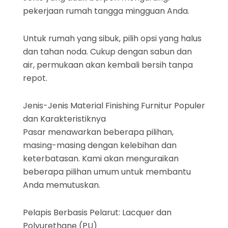
pekerjaan rumah tangga mingguan Anda.
Untuk rumah yang sibuk, pilih opsi yang halus
dan tahan noda. Cukup dengan sabun dan
air, permukaan akan kembali bersih tanpa
repot.
Jenis-Jenis Material Finishing Furnitur Populer
dan Karakteristiknya
Pasar menawarkan beberapa pilihan,
masing-masing dengan kelebihan dan
keterbatasan. Kami akan menguraikan
beberapa pilihan umum untuk membantu
Anda memutuskan.
Pelapis Berbasis Pelarut: Lacquer dan
Polyurethane (PU)