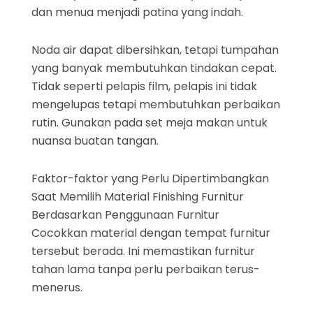
dan menua menjadi patina yang indah.
Noda air dapat dibersihkan, tetapi tumpahan
yang banyak membutuhkan tindakan cepat.
Tidak seperti pelapis film, pelapis ini tidak
mengelupas tetapi membutuhkan perbaikan
rutin. Gunakan pada set meja makan untuk
nuansa buatan tangan.
Faktor-faktor yang Perlu Dipertimbangkan
Saat Memilih Material Finishing Furnitur
Berdasarkan Penggunaan Furnitur
Cocokkan material dengan tempat furnitur
tersebut berada. Ini memastikan furnitur
tahan lama tanpa perlu perbaikan terus-
menerus.