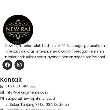
New Raj Interior telah hadir sejak 2016 sebagai perusahaan
spesialis dekorasi interior, menawarkan beragam elemen
interior berkualitas serta layanan pemasangan profesional.
F
I
a
n
c
s
e
t
Kontak
b
a
+62 888-5112-222
o
g
o
r
info@newrajinterior.co.id
k
a
support@newrajinterior.co.id
m
Jl. Sekar Tunjung XII No. 28A, Kesiman