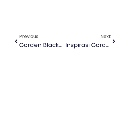
Prev
Next
Previous
Next
Gorden Blackout Bali Untuk Villa Tropis Yang Nyaman
Inspirasi Gorden Custom Bali Untuk Tampilan Interior Unik