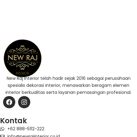
New Raj Interior telah hadir sejak 2016 sebagai perusahaan
spesialis dekorasi interior, menawarkan beragam elemen
interior berkualitas serta layanan pemasangan profesional.
F
I
a
n
c
s
e
t
Kontak
b
a
+62 888-5112-222
o
g
o
r
info@newrajinterior.co.id