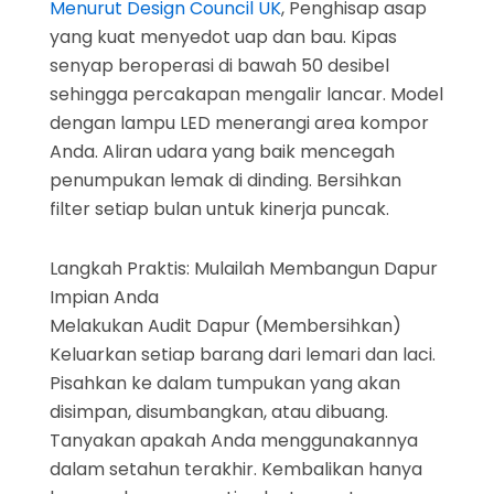
Menurut Design Council UK
, Penghisap asap
yang kuat menyedot uap dan bau. Kipas
senyap beroperasi di bawah 50 desibel
sehingga percakapan mengalir lancar. Model
dengan lampu LED menerangi area kompor
Anda. Aliran udara yang baik mencegah
penumpukan lemak di dinding. Bersihkan
filter setiap bulan untuk kinerja puncak.
Langkah Praktis: Mulailah Membangun Dapur
Impian Anda
Melakukan Audit Dapur (Membersihkan)
Keluarkan setiap barang dari lemari dan laci.
Pisahkan ke dalam tumpukan yang akan
disimpan, disumbangkan, atau dibuang.
Tanyakan apakah Anda menggunakannya
dalam setahun terakhir. Kembalikan hanya