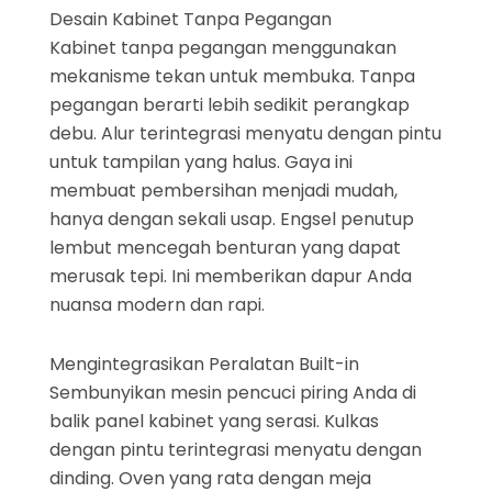
Desain Kabinet Tanpa Pegangan
Kabinet tanpa pegangan menggunakan
mekanisme tekan untuk membuka. Tanpa
pegangan berarti lebih sedikit perangkap
debu. Alur terintegrasi menyatu dengan pintu
untuk tampilan yang halus. Gaya ini
membuat pembersihan menjadi mudah,
hanya dengan sekali usap. Engsel penutup
lembut mencegah benturan yang dapat
merusak tepi. Ini memberikan dapur Anda
nuansa modern dan rapi.
Mengintegrasikan Peralatan Built-in
Sembunyikan mesin pencuci piring Anda di
balik panel kabinet yang serasi. Kulkas
dengan pintu terintegrasi menyatu dengan
dinding. Oven yang rata dengan meja