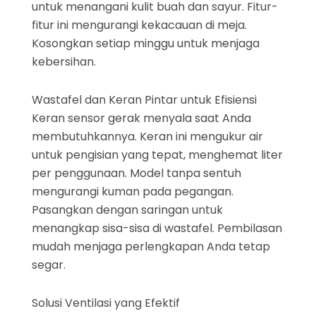
untuk menangani kulit buah dan sayur. Fitur-
fitur ini mengurangi kekacauan di meja.
Kosongkan setiap minggu untuk menjaga
kebersihan.
Wastafel dan Keran Pintar untuk Efisiensi
Keran sensor gerak menyala saat Anda
membutuhkannya. Keran ini mengukur air
untuk pengisian yang tepat, menghemat liter
per penggunaan. Model tanpa sentuh
mengurangi kuman pada pegangan.
Pasangkan dengan saringan untuk
menangkap sisa-sisa di wastafel. Pembilasan
mudah menjaga perlengkapan Anda tetap
segar.
Solusi Ventilasi yang Efektif