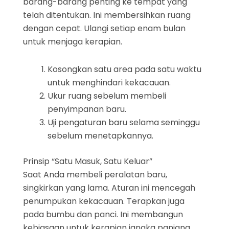
barang-barang penting ke tempat yang
telah ditentukan. Ini membersihkan ruang
dengan cepat. Ulangi setiap enam bulan
untuk menjaga kerapian.
Kosongkan satu area pada satu waktu
untuk menghindari kekacauan.
Ukur ruang sebelum membeli
penyimpanan baru.
Uji pengaturan baru selama seminggu
sebelum menetapkannya.
Prinsip “Satu Masuk, Satu Keluar”
Saat Anda membeli peralatan baru,
singkirkan yang lama. Aturan ini mencegah
penumpukan kekacauan. Terapkan juga
pada bumbu dan panci. Ini membangun
kebiasaan untuk kerapian jangka panjang.