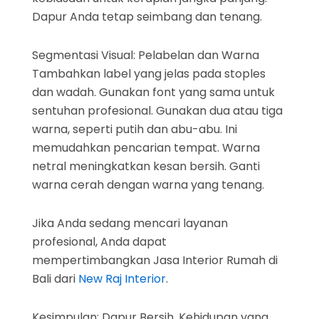
Dapur Anda tetap seimbang dan tenang.
Segmentasi Visual: Pelabelan dan Warna
Tambahkan label yang jelas pada stoples
dan wadah. Gunakan font yang sama untuk
sentuhan profesional. Gunakan dua atau tiga
warna, seperti putih dan abu-abu. Ini
memudahkan pencarian tempat. Warna
netral meningkatkan kesan bersih. Ganti
warna cerah dengan warna yang tenang.
Jika Anda sedang mencari layanan
profesional, Anda dapat
mempertimbangkan Jasa Interior Rumah di
Bali dari
New Raj Interior
.
Kesimpulan: Dapur Bersih, Kehidupan yang