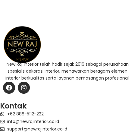
New Raj Interior telah hadir sejak 2016 sebagai perusahaan
spesialis dekorasi interior, menawarkan beragam elemen
interior berkualitas serta layanan pemasangan profesional.
F
I
a
n
c
s
e
t
Kontak
b
a
+62 888-5112-222
o
g
o
r
info@newrajinterior.co.id
k
a
support@newrajinterior.co.id
m