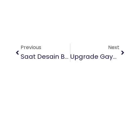
Prev
Next
Previous
Next
Saat Desain Bertemu Fungsi: Jasa Interior Di Bali Pilihan Tepat
Upgrade Gaya Hidup Dengan Jasa Interior Rumah Di Bali Terbaik