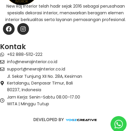
New Raj Interior telah hadir sejak 2016 sebagai perusahaan
spesialis dekorasi interior, menawarkan beragam elemen
interior berkualitas serta layanan pemasangan profesional.
F
I
a
n
c
s
e
t
Kontak
b
a
+62 888-5112-222
o
g
o
r
info@newrajinterior.co.id
k
a
support@newrajinterior.co.id
m
Jl. Sekar Tunjung XII No. 28A, Kesiman
Kertalangu, Denpasar Timur, Bali
80237, Indonesia
Jam Kerja: Senin–Sabtu 08.00–17.00
WITA | Minggu Tutup
DEVELOPED BY