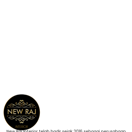
New Raj Interior telah hadir sejak 2016 sebagai perusahaan