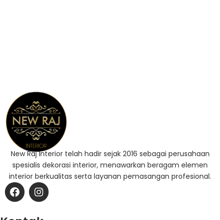
New Raj Interior telah hadir sejak 2016 sebagai perusahaan
spesialis dekorasi interior, menawarkan beragam elemen
interior berkualitas serta layanan pemasangan profesional.
F
I
a
n
c
s
e
t