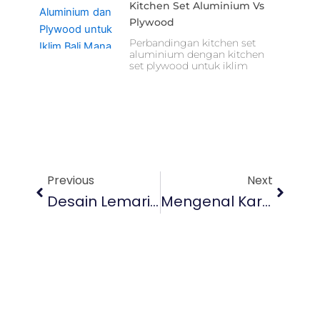
Kitchen Set Aluminium Vs
Plywood
Perbandingan kitchen set
aluminium dengan kitchen
set plywood untuk iklim
Prev
Next
Previous
Next
Desain Lemari Pakaian Modern Rapi, Estetis, Dan Praktis
Mengenal Karakter Interior Di Bali Yang Unik Dan Berkarakter