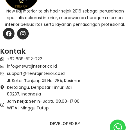
New Raj Interior telah hadir sejak 2016 sebagai perusahaan
spesialis dekorasi interior, menawarkan beragam elemen
interior berkualitas serta layanan pemasangan profesional.
F
I
a
n
c
s
e
t
Kontak
b
a
+62 888-5112-222
o
g
o
r
info@newrajinterior.co.id
k
a
support@newrajinterior.co.id
m
Jl. Sekar Tunjung XII No. 28A, Kesiman
Kertalangu, Denpasar Timur, Bali
80237, Indonesia
Jam Kerja: Senin–Sabtu 08.00–17.00
WITA | Minggu Tutup
DEVELOPED BY