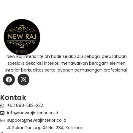
New Raj Interior telah hadir sejak 2016 sebagai perusahaan
spesialis dekorasi interior, menawarkan beragam elemen
interior berkualitas serta layanan pemasangan profesional.
F
I
a
n
c
s
e
t
Kontak
b
a
+62 888-5112-222
o
g
o
r
info@newrajinterior.co.id
k
a
support@newrajinterior.co.id
m
Jl. Sekar Tunjung XII No. 28A, Kesiman