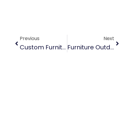
Prev
Next
Previous
Next
Custom Furniture Ubud Kayu Jati Sentuhan Elegan Untuk Ruang Anda
Furniture Outdoor Jimbaran Untuk Villa Yang Nyaman Estetik Dan Tahan Cuaca