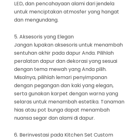
LED, dan pencahayaan alami dari jendela
untuk menciptakan atmosfer yang hangat
dan mengundang.
5. Aksesoris yang Elegan
Jangan lupakan aksesoris untuk menambah
sentuhan akhir pada dapur Anda. Pilihlah
peralatan dapur dan dekorasi yang sesuai
dengan tema mewah yang Anda pilih.
Misalnya, pilihlah lemari penyimpanan
dengan pegangan dan kaki yang elegan,
serta gunakan karpet dengan warna yang
selaras untuk menambah estetika. Tanaman
hias atau pot bunga dapat menambah
nuansa segar dan alami di dapur.
6. Berinvestasi pada Kitchen Set Custom