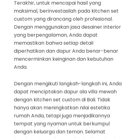
Terakhir, untuk mencapai hasil yang
maksimal, berinvestasilah pada kitchen set
custom yang dirancang oleh profesional.
Dengan menggunakan jasa desainer interior
yang berpengalaman, Anda dapat
memastikan bahwa setiap detail
diperhatikan dan dapur Anda benar-benar
mencerminkan keinginan dan kebutuhan
Anda.
Dengan mengikuti langkah-langkah ini, Anda
dapat menciptakan dapur ala villa mewah
dengan kitchen set custom di Bali. Tidak
hanya akan meningkatkan nilai estetika
rumah Anda, tetapi juga menjadikannya
tempat yang nyaman untuk berkumpul
dengan keluarga dan teman. Selamat