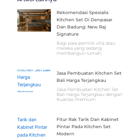
Rekomendasi Spesialis
Kitchen Set Di Denpasar
Dan Badung: New Raj
Signature
Bagi para pemilik villa atau
mereka yang sedang
membangun rumah,
Jasa Pembuatan Kitchen Set
Bali Harga Terjangkau
Jasa Pembuatan Kitchen Set
Bali Harga Terjangkau dengan
Kualitas Premium
Fitur Rak Tarik Dan Kabinet
Pintar Pada Kitchen Set
Modern