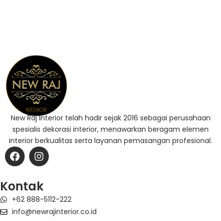
New Raj Interior telah hadir sejak 2016 sebagai perusahaan
spesialis dekorasi interior, menawarkan beragam elemen
interior berkualitas serta layanan pemasangan profesional.
F
I
a
n
c
s
e
t
Kontak
b
a
+62 888-5112-222
o
g
o
r
info@newrajinterior.co.id
k
a