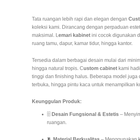
Tata ruangan lebih rapi dan elegan dengan
Cust
koleksi kami. Dirancang dengan perpaduan este
maksimal. L
emari kabinet
ini cocok digunakan d
ruang tamu, dapur, kamar tidur, hingga kantor.
Tersedia dalam berbagai desain mulai dari minim
hingga natural tropis. C
ustom cabinet
kami hadi
tinggi dan finishing halus. Beberapa model juga 
terbuka, hingga pintu kaca untuk menampilkan ko
Keunggulan Produk:
🗄️
Desain Fungsional & Estetis
– Menyim
ruangan.
🧵
Material Berkualitas
– Menggunakan ka