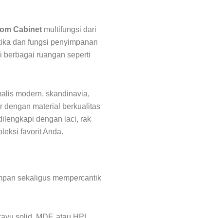
om Cabinet
multifungsi dari
tika dan fungsi penyimpanan
i berbagai ruangan seperti
alis modern, skandinavia,
r dengan material berkualitas
dilengkapi dengan laci, rak
leksi favorit Anda.
pan sekaligus mempercantik
yu solid, MDF, atau HPL