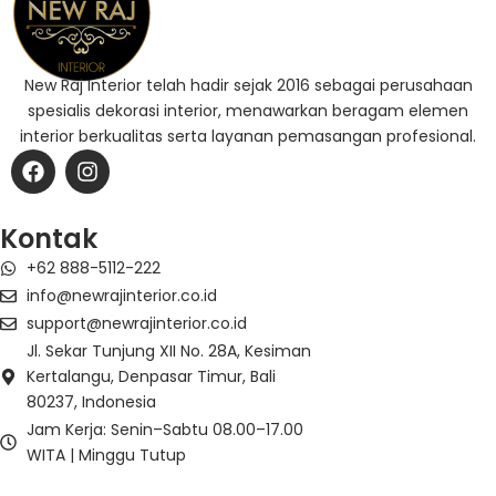
New Raj Interior telah hadir sejak 2016 sebagai perusahaan
spesialis dekorasi interior, menawarkan beragam elemen
interior berkualitas serta layanan pemasangan profesional.
F
I
a
n
c
s
e
t
Kontak
b
a
+62 888-5112-222
o
g
o
r
info@newrajinterior.co.id
k
a
support@newrajinterior.co.id
m
Jl. Sekar Tunjung XII No. 28A, Kesiman
Kertalangu, Denpasar Timur, Bali
80237, Indonesia
Jam Kerja: Senin–Sabtu 08.00–17.00
WITA | Minggu Tutup