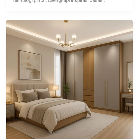
teknologi pintar. Dilengkapi inspirasi desain.