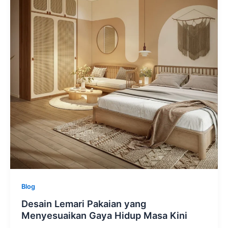
Blog
Desain Lemari Pakaian yang
Menyesuaikan Gaya Hidup Masa Kini