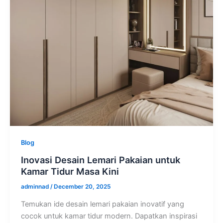
Blog
Inovasi Desain Lemari Pakaian untuk
Kamar Tidur Masa Kini
adminnad
/
December 20, 2025
Temukan ide desain lemari pakaian inovatif yang
cocok untuk kamar tidur modern. Dapatkan inspirasi